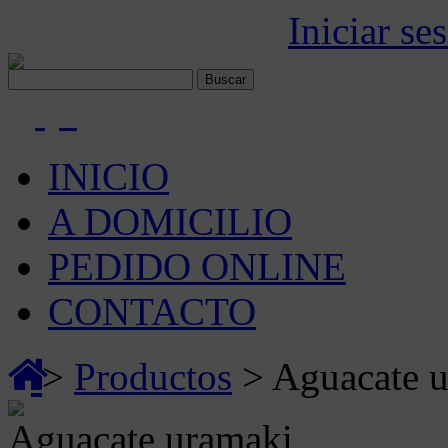
911 373 131 |
Iniciar se
(0)
INICIO
A DOMICILIO
PEDIDO ONLINE
CONTACTO
>
Productos
> Aguacate 
Aguacate uramaki