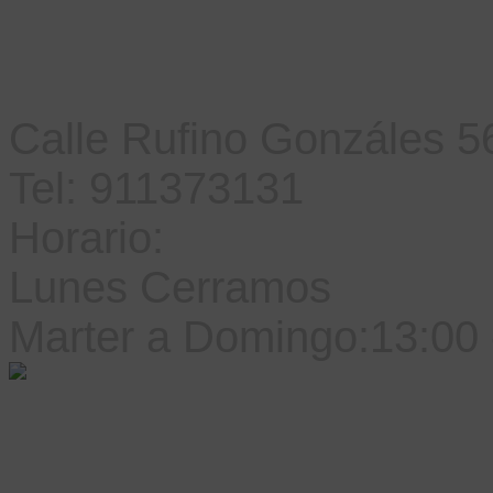
CONTACTO
Calle Rufino
Gonzá
les
56
Tel: 911373131
Horario:
Lunes Cerramos
Marter a Domingo:13:00 -
Copyright
Restaurante 
by
WebgoShop™ 3.1.0 