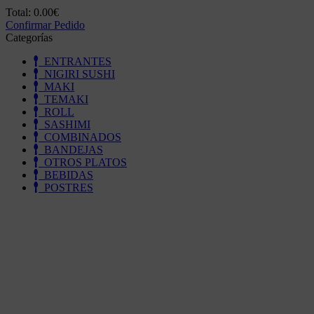
Total:
0.00€
Confirmar Pedido
Categorías
ENTRANTES
NIGIRI SUSHI
MAKI
TEMAKI
ROLL
SASHIMI
COMBINADOS
BANDEJAS
OTROS PLATOS
BEBIDAS
POSTRES
NAV
Adomicilio
Pedido Online
Cookie
Aviso Legal
MI CUENTA