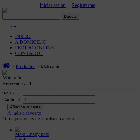
911 373 131 |
Iniciar sesión
|
Registrarme
(0)
INICIO
A DOMICILIO
PEDIDO ONLINE
CONTACTO
>
Productos
> Maki atún
Maki atún
Referencia: 34
6.35€
Cantidad:
Añadir a favorito
Otros productos de la misma categoría:
Maki Crispy pato
7.50€