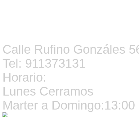
PEDID
CONTACTO
Calle Rufino
Gonzá
les
56
Tel: 911373131
Horario:
Lunes Cerramos
Marter a Domingo:13:00 -
Copyright
Restaurante 
by
WebgoShop™ 3.1.0 